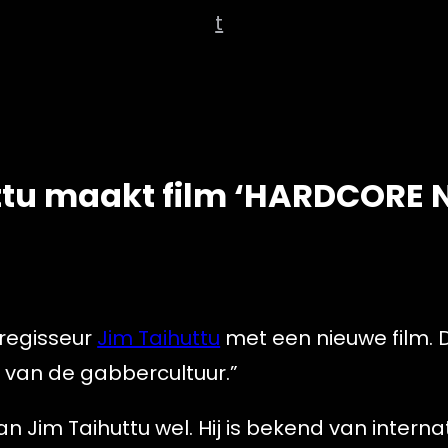
t
ttu maakt film ‘HARDCORE N
-regisseur
Jim Taihuttu
met een nieuwe film. D
t van de gabbercultuur.”
an Jim Taihuttu wel. Hij is bekend van intern