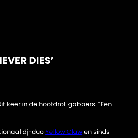
EVER DIES’
it keer in de hoofdrol: gabbers. “Een
ationaal dj-duo
Yellow Claw
en sinds